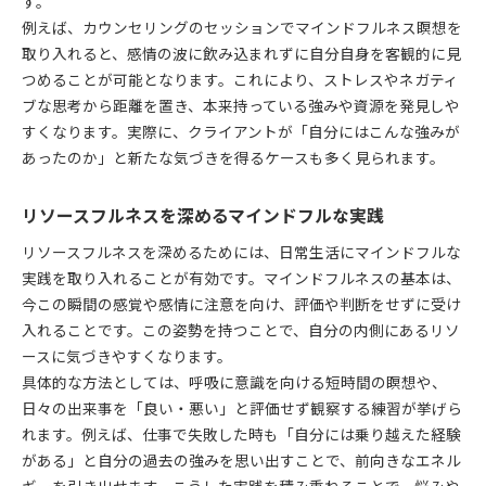
す。
例えば、カウンセリングのセッションでマインドフルネス瞑想を
取り入れると、感情の波に飲み込まれずに自分自身を客観的に見
つめることが可能となります。これにより、ストレスやネガティ
ブな思考から距離を置き、本来持っている強みや資源を発見しや
すくなります。実際に、クライアントが「自分にはこんな強みが
あったのか」と新たな気づきを得るケースも多く見られます。
リソースフルネスを深めるマインドフルな実践
リソースフルネスを深めるためには、日常生活にマインドフルな
実践を取り入れることが有効です。マインドフルネスの基本は、
今この瞬間の感覚や感情に注意を向け、評価や判断をせずに受け
入れることです。この姿勢を持つことで、自分の内側にあるリソ
ースに気づきやすくなります。
具体的な方法としては、呼吸に意識を向ける短時間の瞑想や、
日々の出来事を「良い・悪い」と評価せず観察する練習が挙げら
れます。例えば、仕事で失敗した時も「自分には乗り越えた経験
がある」と自分の過去の強みを思い出すことで、前向きなエネル