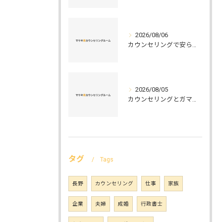
2026/08/06
カウンセリングで安らぐ空間を叶える安心と信頼のつくり方徹底解説
2026/08/05
カウンセリングとガマット選びの正解ガイド安心して相談できるポイントと実例解説
タグ
Tags
長野
カウンセリング
仕事
家族
企業
夫婦
成婚
行政書士