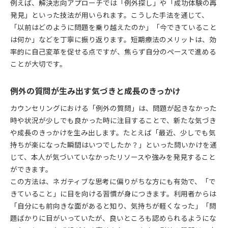
例えば、解決志向アプローチでは「例外探し」や「成功体験の再
発見」といった技法が用いられます。こうした手法を通じて、
「以前はどのように問題を乗り越えたのか」「今できていること
は何か」などを丁寧に振り返ります。短期療法のメリットは、効
率的に自己変革を促せる点ですが、焦らず自分のペースで進める
ことが大切です。
例外の質問が生み出す気づきと成長のきっかけ
カウンセリングにおける「例外の質問」は、問題が起きなかった
時や状況が少しでも良かった時に注目することで、新たな気づき
や成長のきっかけを生み出します。たとえば「最近、少しでも気
持ちが楽になった瞬間はいつでしたか？」といった問いかけを通
じて、本人が気づいていなかったリソースや強みを発見すること
ができます。
この方法は、ネガティブな思考に偏りがちな方にも有効で、「で
きていること」に目を向ける習慣が身につきます。利用者からは
「自分にも前向きな面があると知り、気持ちが軽くなった」「問
題ばかりに目がいっていたが、良いところも認められるようにな