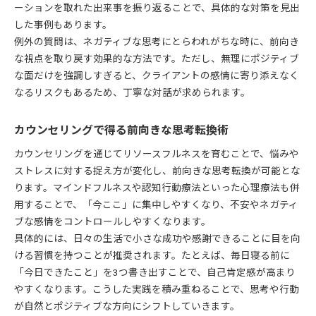
ーションを取れた出来事を振り返ることで、具体的な対策を見出
した事例もあります。
例外の質問は、ネガティブな思考にとらわれがちな時に、前向き
な視点を取り戻す効果的な方法です。ただし、無理にポジティブ
な面だけを強調しすぎると、クライアントの感情に寄り添えなく
なるリスクもあるため、丁寧な対話が求められます。
カウンセリングで得る前向きな思考転換術
カウンセリングを通じてリソースフルネスを育むことで、悩みや
ストレスに対する捉え方が変化し、前向きな思考転換が可能とな
ります。マインドフルネスや認知行動療法といった心理療法も併
用することで、「今ここ」に集中しやすくなり、不安やネガティ
ブな感情をコントロールしやすくなります。
具体的には、日々の生活で小さな成功や感謝できることに目を向
ける習慣を持つことが推奨されます。たとえば、毎日寝る前に
「今日できたこと」を3つ書き出すことで、自己肯定感が高まり
やすくなります。こうした実践を積み重ねることで、思考や行動
が自然とポジティブな方向にシフトしていきます。