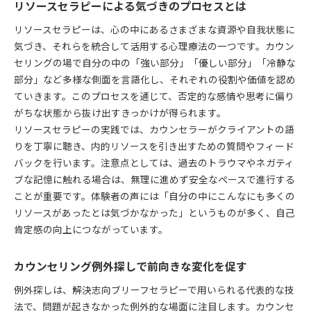
リソースセラピーによる気づきのプロセスとは
リソースセラピーは、心の中にあるさまざまな資源や自我状態に
気づき、それらを統合して活用する心理療法の一つです。カウン
セリングの場で自分の中の「強い部分」「優しい部分」「冷静な
部分」など多様な側面を言語化し、それぞれの役割や価値を認め
ていきます。このプロセスを通じて、否定的な感情や思考に偏り
がちな状態から抜け出すきっかけが得られます。
リソースセラピーの実践では、カウンセラーがクライアントの語
りを丁寧に聴き、内的リソースを引き出すための質問やフィード
バックを行います。注意点としては、過去のトラウマやネガティ
ブな記憶に触れる場合は、無理に進めず安全なペースで進行する
ことが重要です。体験者の声には「自分の中にこんなにも多くの
リソースがあったとは気づかなかった」というものが多く、自己
肯定感の向上につながっています。
カウンセリング例外探しで前向きな変化を促す
例外探しは、解決志向ブリーフセラピーで用いられる代表的な技
法で、問題が起きなかった例外的な場面に注目します。カウンセ