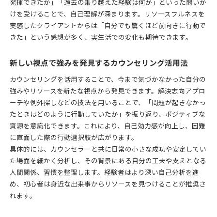
発揮できたか」「過去の乗り越えた経験は何か」といった問いか
マインドフルネスとリソースの関係性を探る
けを受けることで、自己理解が深まります。リソースフルネスを
カウンセリングとマインドフルネスの相乗効果
実感したクライアントからは「自分でも驚くほど前向きに行動で
リソースフルネスを深めるマインドフルな実践
きた」という感想が多く、実生活での変化も期待できます。
マインドフルネスカウンセラーの役割と意義
新しい視点で強みを発見するカウンセリング活用法
感情への気づきを促すカウンセリング技法
マインドフルネスでリソースを引き出す方法
カウンセリングを活用することで、今まで気づかなかった自分の
強みやリソースを新たな視点から発見できます。解決志向アプロ
ーチや例外探しなどの技法を用いることで、「問題が起きなかっ
たときはどのように行動していたか」を振り返り、ポジティブな
資源を意識化できます。これにより、自己効力感が向上し、困難
に直面した際の行動選択肢が広がります。
具体的には、カウンセラーと共に日常の小さな成功や安定してい
た場面を細かく分析し、その背景にある自分の工夫や支えとなる
人間関係、習慣を整理します。経験者はより深い自己分析を進
め、初心者は身近な出来事からリソースを見つけることが推奨さ
れます。