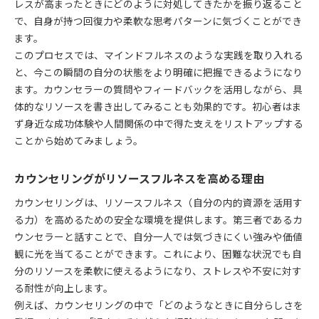
レスが高まったときにどのように対処してきたかを振り返ること
見
で、自身が持つ回復力や柔軟な思考パターンに気づくことができ
カウンセリング例外とは何かを理解するポイント
ます。
リソースフルネス活用で自己理解を深める方法
このプロセスでは、マインドフルネスのような実践を取り入れる
ブリーフセラピーが導く前向きな変化のプロセス
と、今この瞬間の自分の状態をより明確に把握できるようになり
ます。カウンセラーの質問やフィードバックを活用しながら、具
悩みを糧に変えるリソース活用の秘訣
体的なリソースを書き出してみることも効果的です。初心者はま
悩みを力に変えるカウンセリング実践例
ず身近な成功体験や人間関係の中で得た支えをリストアップする
解決志向アプローチでリソースを活かすコツ
ことから始めてみましょう。
家族療法で広がるリソースフルネスの可能性
例外の質問が悩みの突破口となる理由
カウンセリングがリソースフルネスを高める理由
カウンセリングで得る前向きな思考転換術
カウンセリングは、リソースフルネス（自分の内的資源を活用す
日常で生かせるリソースフルネス実践術
る力）を高めるための安全な環境を提供します。第三者であるカ
カウンセリングで身につくリソース活用習慣
ウンセラーと話すことで、自分一人では気づきにくい強みや価値
日常生活で実感するリソースフルネスの効果
観に光を当てることができます。これにより、困難な状況でも自
分のリソースを柔軟に使えるようになり、ストレスや不安に対す
短期療法のアイデアを毎日に取り入れる方法
る耐性が向上します。
リソースセラピーを日々の行動に活かすコツ
例えば、カウンセリングの中で「どのようなときに自分らしさを
カウンセリングで培う自己成長のヒント