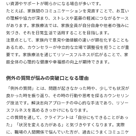
い資源やサポートが明らかになる場合が多いです。
たとえば、家族間のコミュニケーションを見直すことで、お互い
の理解や協力が深まり、ストレスや葛藤の軽減につながるケース
があります。家族療法では、家族全員が自分自身や他者の強みに
気づき、それを日常生活で活用することを目指します。
注意点として、家族内で意見や価値観の違いが顕在化することも
あるため、カウンセラーが中立的な立場で調整役を担うことが重
要です。家族療法を通じてリソースフルネスが広がることで、家
庭全体の心理的な健康や幸福感の向上が期待できます。
例外の質問が悩みの突破口となる理由
「例外の質問」とは、問題が起きなかった時や、少しでも状況が
良かった時を振り返り、その時の行動や思考を探るカウンセリン
グ技法です。解決志向アプローチの中心的な手法であり、リソー
スフルネスを高めるきっかけにもなります。
この質問を通して、クライアントは「自分にもできることがあっ
た」「状況を変える力がある」と気づきやすくなります。実際
に、職場の人間関係で悩んでいた方が、過去にうまくコミュニケ