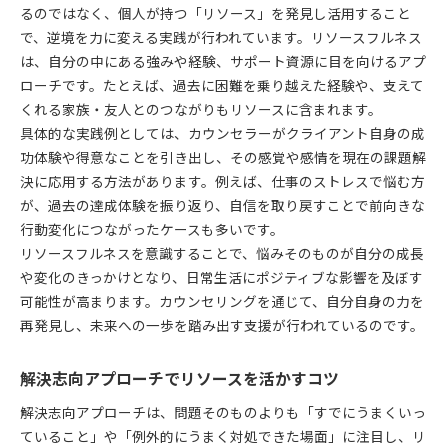
るのではなく、個人が持つ「リソース」を発見し活用すること
で、逆境を力に変える実践が行われています。リソースフルネス
は、自分の中にある強みや経験、サポート資源に目を向けるアプ
ローチです。たとえば、過去に困難を乗り越えた経験や、支えて
くれる家族・友人とのつながりもリソースに含まれます。
具体的な実践例としては、カウンセラーがクライアント自身の成
功体験や得意なことを引き出し、その感覚や感情を現在の課題解
決に応用する方法があります。例えば、仕事のストレスで悩む方
が、過去の達成体験を振り返り、自信を取り戻すことで前向きな
行動変化につながったケースも多いです。
リソースフルネスを意識することで、悩みそのものが自分の成長
や変化のきっかけとなり、日常生活にポジティブな影響を及ぼす
可能性が高まります。カウンセリングを通じて、自分自身の力を
再発見し、未来への一歩を踏み出す支援が行われているのです。
解決志向アプローチでリソースを活かすコツ
解決志向アプローチは、問題そのものよりも「すでにうまくいっ
ていること」や「例外的にうまく対処できた場面」に注目し、リ