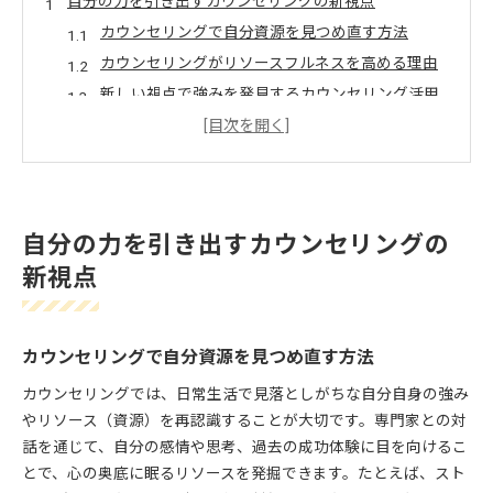
自分の力を引き出すカウンセリングの新視点
カウンセリングで自分資源を見つめ直す方法
カウンセリングがリソースフルネスを高める理由
新しい視点で強みを発見するカウンセリング活用
法
リソースセラピーによる気づきのプロセスとは
カウンセリング例外探しで前向きな変化を促す
リソースフルネスがもたらす変化とは何か
自分の力を引き出すカウンセリングの
カウンセリングで実感できるリソースフルネスの
効果
新視点
リソースフルネスが心に与える前向きな影響
短期療法で変化を促すリソース活用の実際
カウンセリングで自分資源を見つめ直す方法
例外の質問が生み出す気づきと成長のきっかけ
カウンセリングが自己肯定感を高める理由
カウンセリングでは、日常生活で見落としがちな自分自身の強み
やリソース（資源）を再認識することが大切です。専門家との対
カウンセリングで本来の強みを発見する方法
話を通じて、自分の感情や思考、過去の成功体験に目を向けるこ
カウンセリングで強みを引き出すアプローチとは
とで、心の奥底に眠るリソースを発掘できます。たとえば、スト
解決志向ブリーフセラピーの事例から学ぶ強み発