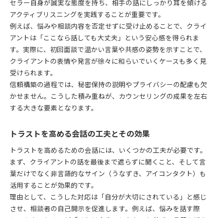
セラー自身が誠実な態度を持ち、相手の話にしっかり耳を傾ける
カウンセリングで安心感を生む会話術の基本
アクティブリスニングを実践することが重要です。
信頼を深めるためのカウンセリング話法のコツ
例えば、悩みや相談内容を否定せずに受け止めることで、クライ
トラストを育むカウンセリングの会話の流れ
アントは「ここなら話しても大丈夫」という安心感を得られま
クライアントが安心できる言葉選びと伝え方
す。実際に、初回面談で温かい言葉や共感の姿勢を示すことで、
安心感を高めるカウンセリングの聞き方実践
クライアントの表情や発言が徐々に和らいでいくケースも多く見
受けられます。
クライアントとの信頼構築が成否を分ける理由
信頼構築の過程では、秘密保持の説明やプライバシーの配慮も欠
カウンセリングで信頼が重要な理由を解説
かせません。こうした積み重ねが、カウンセリングの成果を左右
トラストが成果に直結するカウンセリングの本質
する大きな要素となります。
信頼構築がカウンセリング成否を左右する仕組み
カウンセリングにおける信頼の役割と効果
トラストを高める会話の工夫とその効果
クライアントとの信頼構築が未来を変える理由
トラストを高めるための会話には、いくつかの工夫が必要です。
トラストを意識したカウンセリングの基本姿勢
まず、クライアントの話を最後まで遮らずに聞くこと、そして言
カウンセリングで信頼を重視する姿勢とは
葉だけでなく非言語的なサイン（うなずき、アイコンタクト）も
トラストを意識したカウンセリングの心得
活用することが効果的です。
理由として、こうした対応は「自分が大切にされている」と感じ
信頼関係を築くためのカウンセリング基本態度
させ、相談者の自己開示を促進します。例えば、悩みを話す際
カウンセリングで大切なトラストを守る姿勢