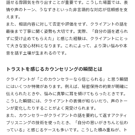
話せる雰囲気を作り出すことが重要です。こうした場面では、表
情や声のトーン、うなずきといった非言語的な対応が信頼感を支
えます。
また、相談内容に対して否定や評価をせず、クライアントの話を
最後まで丁寧に聞く姿勢も大切です。実際、「自分の話を遮られ
ずに受け止めてもらえた」と感じた経験は、クライアントにとっ
て大きな安心材料となります。これによって、より深い悩みや本
音を話す土壌が生まれるのです。
トラストを感じるカウンセリングの瞬間とは
クライアントが「このカウンセラーなら信じられる」と思う瞬間
にはいくつか特徴があります。例えば、秘密保持の約束が明確に
伝えられたときや、悩みに真摯に耳を傾けてもらったときです。
こうした瞬間には、クライアントの表情が和らいだり、声のトー
ンが変化したりすることがよく見受けられます。
また、カウンセラーがクライアントの話を要約して返すアクティ
ブリスニングの技術を使ったとき、「自分の思いがきちんと伝わ
っている」と感じるケースも多いです。こうした積み重ねが、ト