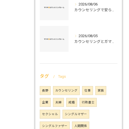
2026/08/06
カウンセリングで安らぐ空間を叶える安心と信頼のつくり方徹底解説
2026/08/05
カウンセリングとガマット選びの正解ガイド安心して相談できるポイントと実例解説
タグ
Tags
長野
カウンセリング
仕事
家族
企業
夫婦
成婚
行政書士
セクシャル
シングルマザー
シングルファザー
人間関係