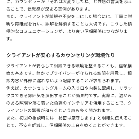
に、カウンセラーが「それは大変でしたね」と共感の言葉を添え
トラスト醸成に不可欠なカウンセリングの姿勢
ることで、信頼感が深まる実例があります。
悩みの本質に迫るカウンセリング技法の実際
また、クライアントが誤解や不安を口にした場合には、丁寧に説
カウンセリングで悩みの核心に迫る技法
明や再確認を行い、誤解を解消することも大切です。こうした積
信頼を土台にしたカウンセリングの実践例
極的なコミュニケーションが、より良い信頼関係につながりま
す。
トラストが悩み解決への道をひらく理由
カウンセリングの中で本質を見抜く手法
クライアントが安心するカウンセリング環境作り
信頼関係に基づく悩み解決の進め方
クライアントが安心して相談できる環境を整えることも、信頼構
築の基本です。静かでプライバシーが守られる空間を用意し、相
談内容が外部に漏れないよう配慮することが求められます。
例えば、カウンセリングルームの入り口や内装に配慮し、リラッ
クスできる雰囲気を演出することが効果的です。実際に、温かみ
のある照明や落ち着いた色調のインテリアを活用することで、ク
ライアントの緊張が和らぐという声も多く聞かれます。
また、初回の相談時には「秘密は厳守します」と明確に伝えるこ
とで、不安を軽減し、信頼関係の土台を築くことができます。