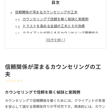
目次
信頼関係が深まるカウンセリングの工夫
カウンセリングで信頼を築く秘訣と実践例
トラストを高める会話の工夫とその効果
クライアントが安心するカウンセリング環境作り
カウンセリングにおける信頼構築の基本的アプロ
ーチ
トラスト重視のカウンセリング実践ポイント
カウンセリングでトラストが生まれる瞬間とは
信頼関係が深まるカウンセリングの工
カウンセリングで信頼が芽生える場面に注目
夫
トラストを感じるカウンセリングの瞬間とは
信頼が生まれるカウンセリングの実際例
カウンセリングでクライアントが心を開くタイミ
カウンセリングで信頼を築く秘訣と実践例
ング
トラストが形成される会話の特徴を解説
カウンセリングで信頼関係を築くためには、クライアントが本音
を安心して話せる雰囲気作りが不可欠です。具体的には、カウン
安心感を築くための会話術を解説