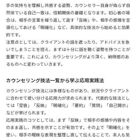
手の気持ちを理解し共感する姿勢、カウンセラー自身が偽らず自
然体でいる自己一致は、信頼関係の基礎となります。初心者の場
合は、相手の言葉を繰り返して返す「反映」や、相手の感情を言
語化してあげる「明確化」など、具体的な技法から始めると効果
的です。
注意点としては、クライアントの話を遮ったり、アドバイスを急
いでしまうことを控え、まずは十分に話を聴く姿勢を持つことが
重要です。これにより、カウンセリングがより深く、納得感のあ
るものへと変わっていきます。
カウンセリング技法一覧から学ぶ応用実践法
カウンセリング技法には多様なものがあり、状況やクライアント
に合わせて使い分ける応用力が求められます。代表的な技法とし
ては「受容」「反映」「明確化」「要約」「質問」「自己開示」
などが挙げられます。
応用実践のコツとしては、まず「反映」で相手の感情や内容をそ
のまま返し、共感を示すことが有効です。その上で「明確化」を
使い、相手の曖昧な表現を整理し直して伝えることで、本人も気