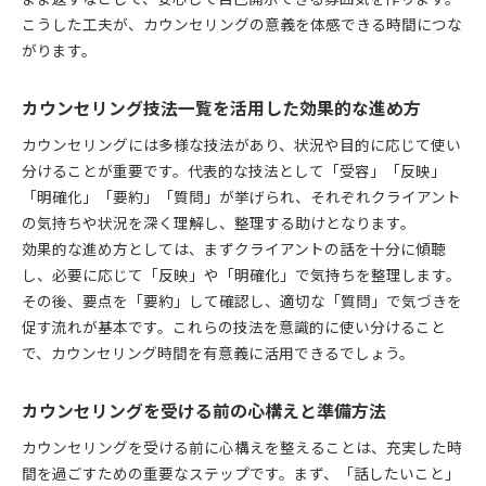
カウンセリングの質問力で課題を深掘りするコツ
こうした工夫が、カウンセリングの意義を体感できる時間につな
初心者も安心できる心構えと工夫
がります。
カウンセリング初心者が安心できる心構えの工夫
カウンセリングを受ける前に知っておきたい基本
カウンセリング技法一覧を活用した効果的な進め方
カウンセリングの効果を高める質問の仕方とは
カウンセリングには多様な技法があり、状況や目的に応じて使い
カウンセリングの言い換えによる安心感の作り方
分けることが重要です。代表的な技法として「受容」「反映」
カウンセリング技法一覧から選ぶおすすめの手法
「明確化」「要約」「質問」が挙げられ、それぞれクライアント
の気持ちや状況を深く理解し、整理する助けとなります。
効果的な進め方としては、まずクライアントの話を十分に傾聴
し、必要に応じて「反映」や「明確化」で気持ちを整理します。
その後、要点を「要約」して確認し、適切な「質問」で気づきを
促す流れが基本です。これらの技法を意識的に使い分けること
で、カウンセリング時間を有意義に活用できるでしょう。
カウンセリングを受ける前の心構えと準備方法
カウンセリングを受ける前に心構えを整えることは、充実した時
間を過ごすための重要なステップです。まず、「話したいこと」