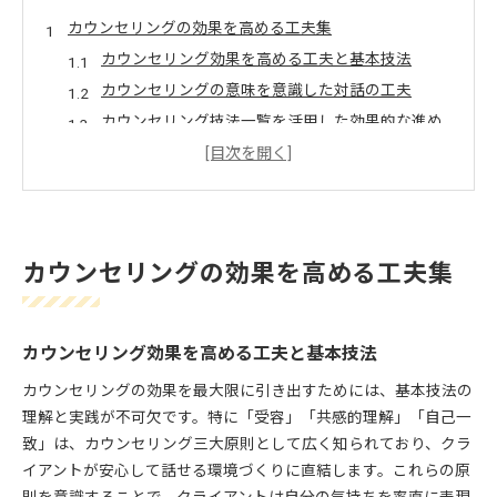
カウンセリングの効果を高める工夫集
カウンセリング効果を高める工夫と基本技法
カウンセリングの意味を意識した対話の工夫
カウンセリング技法一覧を活用した効果的な進め
方
カウンセリングを受ける前の心構えと準備方法
カウンセリングする際の工夫と安心感づくり
三大原則を活かすカウンセリング術
カウンセリングの効果を高める工夫集
カウンセリング三大原則を実践に活かす工夫
カウンセリングで大切な三大原則の応用方法
共感的理解とカウンセリングの効果的な関係
カウンセリング効果を高める工夫と基本技法
無条件の肯定的関心を意識したカウンセリング
カウンセリングの効果を最大限に引き出すためには、基本技法の
自己一致とカウンセリング技法の組み合わせ方
理解と実践が不可欠です。特に「受容」「共感的理解」「自己一
自己成長へ導くカウンセリングのヒント
致」は、カウンセリング三大原則として広く知られており、クラ
カウンセリングで自己成長へつなげる工夫
イアントが安心して話せる環境づくりに直結します。これらの原
カウンセリング技法で広がる自己理解のポイント