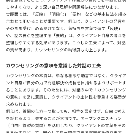
則を意識することで、クライアントは自分の気持ちを率直に表現
カウンセリングを受けることで得られる成長実感
しやすくなり、より深い自己理解や問題解決につながります。
実践面では、「反映」「明確化」「要約」などの基本技法を組み
カウンセリングの質問の仕方で自己発見を促す
合わせて用いることが重要です。例えば、クライアントの発言を
カウンセリングを活かして自己肯定感を高めるコ
そのまま受け止めるだけでなく、気持ちを言葉で返す「反映」
ツ
や、話の要点を整理する「要約」は、クライアント自身の考えを
基本技法を応用した対話のポイント
整理しやすくする効果があります。こうした工夫によって、対話
カウンセリング基本技法を活かす対話のコツ
の質が高まり、カウンセリングの納得度も向上します。
カウンセリング技法一覧から学ぶ応用実践法
カウンセリングの言い換えで信頼関係を深める
カウンセリングの意味を意識した対話の工夫
カウンセリング質問の仕方と明確化の工夫
カウンセリングの本質は、単なる相談や助言ではなく、クライア
カウンセリングの種類による対話のポイント
ント自身が自分の力で問題解決や成長を目指せるようサポートす
悩み解決に役立つカウンセリング活用法
ることにあります。そのためには、対話の中で「カウンセリング
カウンセリングで悩み解決に導く工夫と技法
の意味」を常に意識し、クライアントの主体性を尊重する姿勢が
求められます。
カウンセリングを受ける効果的なタイミングと準
例えば、質問の仕方一つ取っても、相手を否定せず、自由に考え
備
を話せるよう工夫することが大切です。オープンクエスチョン
カウンセリング基本技法で悩みを明確化する方法
（自由回答型の質問）を活用したり、クライアントの言葉をその
カウンセリングの種類を活かした悩み対処法
まま返すなどして、安心して自己開示できる雰囲気を作ります。