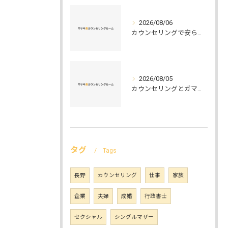
2026/08/06
カウンセリングで安らぐ空間を叶える安心と信頼のつくり方徹底解説
2026/08/05
カウンセリングとガマット選びの正解ガイド安心して相談できるポイントと実例解説
タグ
Tags
長野
カウンセリング
仕事
家族
企業
夫婦
成婚
行政書士
セクシャル
シングルマザー