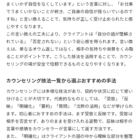
まくいかず自信をなくしています」という言葉に対し、「お仕事
でうまくいかないことが続き、ご自身の自信が揺らいでいるので
すね」と言い換えることで、気持ちが正しく受け止められたと感
じやすくなります。
この言い換えの工夫により、クライアントは「自分の話が理解さ
れている」「否定されない」という安心感を得られます。言い換
えは、単なるオウム返しではなく、相手の気持ちや背景をくみ取
ることがポイントです。こうした技法を活用することで、カウン
セリングの場が安全で信頼できるものとなりやすくなります。
カウンセリング技法一覧から選ぶおすすめの手法
カウンセリングには多様な技法があり、目的や状況に応じて使い
分けることが大切です。代表的なものとしては、「受容」「反
映」「明確化」「要約」「質問」「沈黙の活用」などが挙げられ
ます。初心者におすすめの手法は、まず受容と反映です。受容は
相手を否定せず、ありのままを受け入れる姿勢で、反映は相手の
言葉や感情をカウンセラーが言葉にして返す方法です。
また、「明確化」はクライアントの話の中から曖昧な部分を整理