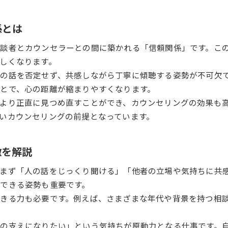
カウンセリングが自分らしさを引き出す理由
係とは
心理カウンセラーから学ぶ前向きな生き方
カウンセリングの力で自分を取り戻す方法
談者とカウンセラーとの間に築かれる「信頼関係」です。こ
カウンセリングが人生の転機を支える魅力
しくなります。
の話を否定せず、共感しながら丁寧に傾聴する姿勢が不可欠
相談者を勇気づけるカウンセリングの実践例
とで、心の距離が縮まりやすくなります。
社会貢献性の高いカウンセリングの意義を考える
より正直に見つめ直すことができ、カウンセリングの効果も
カウンセリングの社会的意義と専門家の使命
いカウンセリングの前提となっています。
心理カウンセラーとして社会貢献できる魅力
カウンセリングが社会に与えるポジティブな影響
徴を解説
カウンセリングの仕事で実感する責任とやりがい
心の支えとなるカウンセラーの役割と意義
まず「人の話をじっくり聞ける」「他者の立場や気持ちに共
できる姿勢も重要です。
きる力も必要です。例えば、さまざまな年代や背景を持つ相
の支えになりたい」という気持ちが原動力となる仕事です。