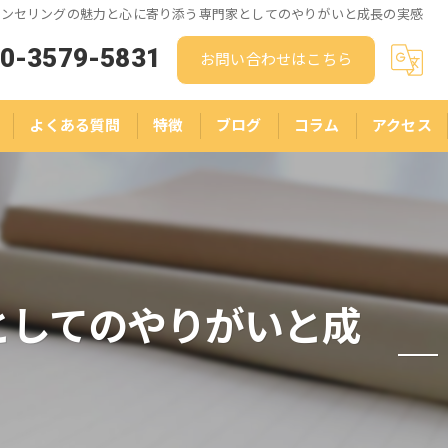
ウンセリングの魅力と心に寄り添う専門家としてのやりがいと成長の実感
0-3579-5831
お問い合わせはこちら
よくある質問
特徴
ブログ
コラム
アクセス
人生相談
結婚相談
悩み
としてのやりがいと成
ストレス
スピリチュアル