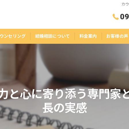
カ
09
ウンセリング
結婚相談について
料金案内
お客様の声
力と心に寄り添う専門家
長の実感