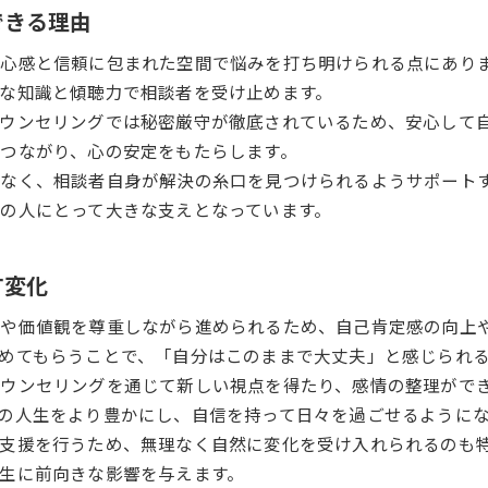
カウンセラーとして成長を感じる場面
できる理由
カウンセラーに「なりたい」と思う動機を探る
心感と信頼に包まれた空間で悩みを打ち明けられる点にあり
カウンセリングで変わる人生の物語
な知識と傾聴力で相談者を受け止めます。
カウンセリングを受けると人生に訪れる変化
ウンセリングでは秘密厳守が徹底されているため、安心して
心理カウンセラーが導く前向きな変化の事例
つながり、心の安定をもたらします。
カウンセリングで心の支えを得る過程とは
なく、相談者自身が解決の糸口を見つけられるようサポート
の人にとって大きな支えとなっています。
心理カウンセラーが寄り添うことで得られる安心感
カウンセリングで人生が変わる瞬間を紹介
専門家として感じる成長と達成感
す変化
カウンセリングを通じて専門家が得る成長と魅力
ちや価値観を尊重しながら進められるため、自己肯定感の向上
心理カウンセラーが日々感じる達成感とは
めてもらうことで、「自分はこのままで大丈夫」と感じられ
カウンセラーに求められる自己成長の在り方
ウンセリングを通じて新しい視点を得たり、感情の整理がで
難題に向き合うカウンセリングのやりがい
の人生をより豊かにし、自信を持って日々を過ごせるように
支援を行うため、無理なく自然に変化を受け入れられるのも
成長し続けるカウンセラーの姿に迫る
生に前向きな影響を与えます。
自分らしく生きたい人に贈るカウンセリングの力