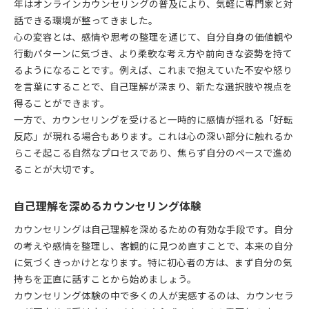
年はオンラインカウンセリングの普及により、気軽に専門家と対
一時的な不安を乗り越えるポイント
話できる環境が整ってきました。
カウンセリングが促す心の回復過程
心の変容とは、感情や思考の整理を通じて、自分自身の価値観や
行動パターンに気づき、より柔軟な考え方や前向きな姿勢を持て
自分に合ったカウンセリング選びのヒント
るようになることです。例えば、これまで抱えていた不安や怒り
自分に適したカウンセリングの探し方
を言葉にすることで、自己理解が深まり、新たな選択肢や視点を
カウンセリング形式の選択基準を解説
得ることができます。
カウンセリングが合わない場合の対処法
一方で、カウンセリングを受けると一時的に感情が揺れる「好転
カウンセリングで大切な相性の見極め
反応」が現れる場合もあります。これは心の深い部分に触れるか
信頼できるカウンセリングの選び方
らこそ起こる自然なプロセスであり、焦らず自分のペースで進め
ることが大切です。
カウンセリングを続けて生きやすさを実感する道
カウンセリング継続の重要性と効果
自己理解を深めるカウンセリング体験
生きやすさを実感するカウンセリング活用
カウンセリングは自己理解を深めるための有効な手段です。自分
カウンセリングが支える日常の変化
の考えや感情を整理し、客観的に見つめ直すことで、本来の自分
カウンセリングと長期的な心の成長
に気づくきっかけとなります。特に初心者の方は、まず自分の気
カウンセリング継続で得られる安心感
持ちを正直に話すことから始めましょう。
新しいカウンセリングの広がりと向き合う方法
カウンセリング体験の中で多くの人が実感するのは、カウンセラ
オンラインカウンセリングの利点と工夫