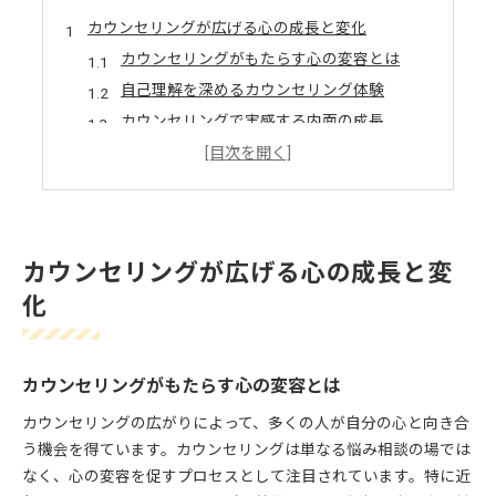
カウンセリングが広げる心の成長と変化
カウンセリングがもたらす心の変容とは
自己理解を深めるカウンセリング体験
カウンセリングで実感する内面の成長
カウンセリングが支える感情の整理法
人生に影響するカウンセリングの力
多様なカウンセリングから得る新たな気づき
多様なカウンセリングの活用メリット
カウンセリングが広げる心の成長と変
自分に合うカウンセリングの選び方
化
カウンセリング形式別の特徴と気づき
新しい視点を得るカウンセリングの方法
柔軟な発想を育てるカウンセリング体験
カウンセリングがもたらす心の変容とは
心の好転反応を実感するカウンセリング体験
カウンセリングの広がりによって、多くの人が自分の心と向き合
カウンセリングの好転反応を正しく知る
う機会を得ています。カウンセリングは単なる悩み相談の場では
好転反応に向き合うカウンセリングの姿勢
なく、心の変容を促すプロセスとして注目されています。特に近
カウンセリングで心が動く瞬間とは