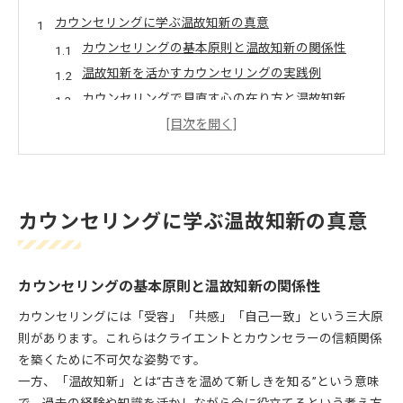
カウンセリングに学ぶ温故知新の真意
カウンセリングの基本原則と温故知新の関係性
温故知新を活かすカウンセリングの実践例
カウンセリングで見直す心の在り方と温故知新
心理カウンセリングに学ぶ温故知新の大切さ
カウンセリングが伝える温故知新の教訓とは
温故知新が示すカウンセリングの心得
カウンセリングにおける温故知新の心得とは
カウンセリングに学ぶ温故知新の真意
温故知新で深まるカウンセリングの信頼感
カウンセリング現場に活かす温故知新の精神
温故知新が支えるカウンセリングの実務力
カウンセリングの基本原則と温故知新の関係性
カウンセリングの心得を温故知新で磨くには
カウンセリングには「受容」「共感」「自己一致」という三大原
カウンセリング資格選びと温故知新の視点
則があります。これらはクライエントとカウンセラーの信頼関係
カウンセリング資格選びに温故知新の視点を
を築くために不可欠な姿勢です。
温故知新から学ぶ信頼できる資格の見極め方
一方、「温故知新」とは“古きを温めて新しきを知る”という意味
カウンセリング資格比較と温故知新の重要性