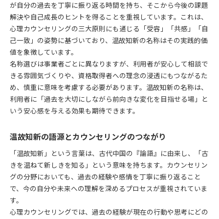
が自分の過去を丁寧に振り返る時間を持ち、そこから今後の課題
解決や自己成長のヒントを得ることを重視しています。これは、
心理カウンセリングの三大原則にも通じる「受容」「共感」「自
己一致」の姿勢に基づいており、温故知新の名称はその実践的価
値を象徴しています。
名称選びは事業者ごとに異なりますが、利用者が安心して相談で
きる雰囲気づくりや、資格取得者への理念の浸透にもつながるた
め、慎重に意味を考慮する必要があります。温故知新の名称は、
利用者に「過去を大切にしながら前向きな変化を目指せる場」と
いう安心感を与える効果も期待できます。
温故知新の語源とカウンセリングのつながり
「温故知新」という言葉は、古代中国の『論語』に由来し、「古
きを温ねて新しきを知る」という意味を持ちます。カウンセリン
グの分野においても、過去の経験や感情を丁寧に振り返ること
で、今の自分や未来への理解を深めるプロセスが重視されていま
す。
心理カウンセリングでは、過去の経験が現在の行動や思考にどの