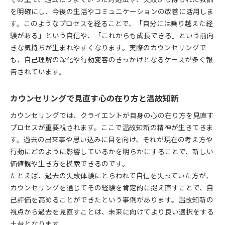
カウンセリング現場で活きる温故知新の知恵
を明確にし、今後の生活やコミュニケーションの改善に活用しま
す。このようなプロセスを経ることで、「自分には乗り越えた経
温故知新を体現するカウンセリングの事例紹介
験がある」という自信や、「これからも成長できる」という前向
相談の現場で感じる温故知新の重要性
きな気持ちが生まれやすくなります。実際のカウンセリングで
カウンセリングと温故知新の相互作用を見る
も、自己理解の深化や行動変容のきっかけとなるケースが多く報
温故知新の視点で読み解くカウンセリング体験
告されています。
カウンセリングで見直す心の在り方と温故知新
カウンセリングでは、クライエントが自身の心の在り方を見直す
プロセスが重要視されます。ここで温故知新の精神が生きてきま
す。過去の出来事や思い込みに目を向け、それが現在の考え方や
行動にどのように影響しているかを明らかにすることで、新しい
価値観や生き方を模索できるのです。
たとえば、過去の失敗体験にとらわれて自信を失っていた方が、
カウンセリングを通じてその経験を肯定的に捉え直すことで、自
己評価を高めることができたという事例があります。温故知新の
視点から過去を見直すことは、未来に向けてより良い選択をする
土台となります。