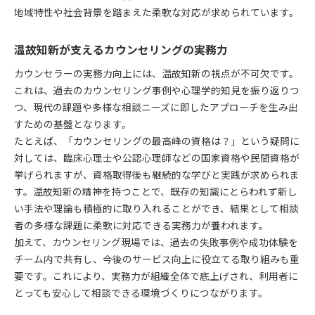
地域特性や社会背景を踏まえた柔軟な対応が求められています。
温故知新が支えるカウンセリングの実務力
カウンセラーの実務力向上には、温故知新の視点が不可欠です。
これは、過去のカウンセリング事例や心理学的知見を振り返りつ
つ、現代の課題や多様な相談ニーズに即したアプローチを生み出
すための基盤となります。
たとえば、「カウンセリングの最高峰の資格は？」という疑問に
対しては、臨床心理士や公認心理師などの国家資格や民間資格が
挙げられますが、資格取得後も継続的な学びと実践が求められま
す。温故知新の精神を持つことで、既存の知識にとらわれず新し
い手法や理論も積極的に取り入れることができ、結果として相談
者の多様な課題に柔軟に対応できる実務力が養われます。
加えて、カウンセリング現場では、過去の失敗事例や成功体験を
チーム内で共有し、今後のサービス向上に役立てる取り組みも重
要です。これにより、実務力が組織全体で底上げされ、利用者に
とっても安心して相談できる環境づくりにつながります。