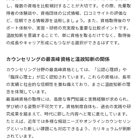
し、複数の資格を比較検討することが大切です。その際、先輩取
得者の体験談や、資格団体の公式情報、口コミサイトの評価な
ど、信頼できる情報源を活用しましょう。また、資格取得後のサ
ポート体制や、実習・研修の充実度も重要な比較ポイントです。
温故知新を意識することで、単に資格を取るだけでなく、取得後
の成長やキャリア形成にもつながる選択ができるはずです。
カウンセリングの最高峰資格と温故知新の関係
カウンセリング分野の最高峰資格としては、「公認心理師」や
「臨床心理士」が広く認知されています。これらの資格は、長年
の実績と社会的な信頼性を兼ね備えており、まさに温故知新の理
念を体現しています。
最高峰資格の取得には、高度な専門知識と実務経験が求められ、
学び続ける姿勢が不可欠です。資格制度自体も、過去の実践や研
究成果を踏まえて、時代に即した内容へと常に進化しています。
たとえば、近年では多様な相談ニーズやオンラインカウンセリン
グといった新しい課題にも対応できるよう、カリキュラムが刷新
されています。