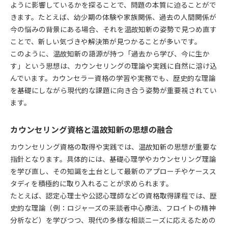
ように影響しているかを探ることで、問題の本質に迫ることがで
きます。たとえば、幼少期の体験や家族関係、過去の人間関係が
今の悩みの背景にある場合、それを温故知新の姿勢で見つめ直す
ことで、新しい気づきや解決策が見つかることが多いです。
このように、温故知新の語源が持つ「過去から学び、今に生か
す」という思想は、カウンセリングの理論や実践に自然に溶け込
んでいます。カウンセラー資格の学習や実務でも、歴史的な理論
を基礎にしながら現代的な課題に向き合う姿勢が重要視されてい
ます。
カウンセリング資格と温故知新の思想の融合
カウンセリング資格の取得や実践では、温故知新の思想が重要な
指針となります。具体的には、基礎心理学やカウンセリング理論
を学び直し、その知識を土台として最新のアプローチやケースス
タディを積極的に取り入れることが求められます。
たとえば、認定心理士や公認心理師などの資格取得課程では、歴
史的な理論（例：ロジャーズの来談者中心療法、フロイトの精神
分析など）を学びつつ、現代の多様な相談ニーズに応えるための