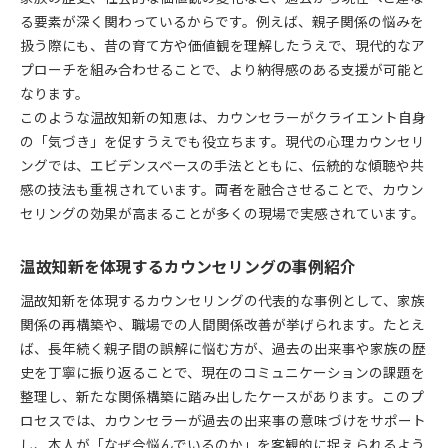
る要素が深く関わっているからです。例えば、親子関係の悩みを
扱う際にも、昔の育て方や価値観を理解したうえで、現代的なア
プローチを組み合わせることで、より納得感のある支援が可能と
なります。
このような温故知新の知恵は、カウンセラーがクライエント自身
の「気づき」を促すうえでも役立ちます。現代の心理カウンセリ
ングでは、エビデンスベースの手法とともに、伝統的な傾聴や共
感の技法も重視されています。両者を融合させることで、カウン
セリングの効果が高まることが多くの現場で実感されています。
温故知新を体現するカウンセリングの事例紹介
温故知新を体現するカウンセリングの代表的な事例として、家族
関係の再構築や、職場での人間関係改善が挙げられます。たとえ
ば、長年続く親子間の誤解に悩む方が、過去の出来事や家族の歴
史を丁寧に振り返ることで、現在のコミュニケーションの課題を
整理し、新たな関係構築に踏み出したケースがあります。このプ
ロセスでは、カウンセラーが過去の出来事の意味づけをサポート
し、本人が「なぜ今悩んでいるのか」を客観的に捉えられるよう