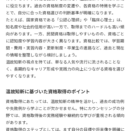
に役立ちます。過去の資格制度の変遷や、各資格の特徴を学ぶこ
とで、自分に合った資格選びの判断基準が明確になります。
たとえば、国家資格である「公認心理師」や「臨床心理士」は、
知名度や社会的信用が高い一方で、取得までのハードルも高い傾
向があります。一方、民間資格は取得しやすいものの、資格ごと
に認知度や学習内容が大きく異なります。資格比較では、学習期
間・費用・実習内容・更新制度・卒業生の進路など、過去と現在
の情報を整理しながら検討しましょう。
温故知新の視点を持てば、単なる人気や流行に流されることな
く、長期的なキャリア形成や実践力の向上につながる資格を選び
やすくなります。
温故知新に基づいた資格取得のポイント
資格取得にあたっては、温故知新の精神を活かし、過去の成功例
や失敗例から学ぶことが欠かせません。特にカウンセリングの分
野では、資格取得後の実務経験や継続的な学びが重視される傾向
があります。
資格取得のステップとしては、まず自分の目標や将来像を明確に