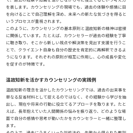
で、過去の経験や知識を活かしながら今に役立てるという考え方
を表します。カウンセリングの現場でも、過去の体験や感情に目
温故知新に基づいた資格取得のポイント
を向けることで自己理解を深め、未来への新たな気づきを得ると
カウンセリングの最高峰資格と温故知新の関係
いうプロセスが重視されます。
信頼できるカウンセリング先を見極める方法
このように、カウンセリングの基本原則と温故知新の精神は密接
カウンセリング選びで重視すべき温故知新の視点
に関係しています。たとえば、カウンセラーが過去の経験を丁寧
信頼できるカウンセリング事業者の見極め方
に聴き取り、そこから新しい視点や解決策を見出す支援を行うこ
カウンセリング相談先を温故知新で選ぶ理由
とで、クライエント自身も自分の歴史を肯定的に再解釈できるよ
うになります。それぞれの原則が相互に作用し、心の成長や変化
無料や保険適用のカウンセリング先の見分け方
を促すのが特徴です。
女性向けカウンセリング選びと温故知新のポイン
ト
温故知新を活かすカウンセリングの実践例
温故知新と言葉と資格の関係を探る
温故知新という言葉とカウンセリング資格の接点
温故知新の理念を活かしたカウンセリングでは、過去の出来事を
単なる反省材料として捉えるのではなく、その経験から学びを抽
カウンセリングに温故知新が与える名称の意味
出し、現在や将来の行動に役立てるアプローチを取ります。たと
温故知新の語源とカウンセリングのつながり
えば、長年抱えていた人間関係の悩みを振り返り、どのような場
カウンセリング資格と温故知新の思想の融合
面で自分の感情や思考が動いたかをカウンセラーと一緒に整理し
温故知新の名を持つカウンセリング事業者の実態
ます。
実例から見るカウンセリングの現場と温故知新
その上で、過去にうまくいった対処法や、失敗から得られた教訓