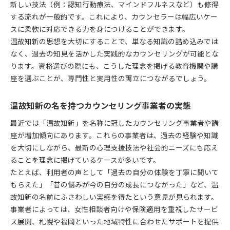
新しい技法（例：認知行動療法、マインドフルネスなど）も修得
する流れが一般的です。これにより、カウンセラーは幅広いケー
スに柔軟に対応できる力を身につけることができます。
温故知新の思想を大切にすることで、単なる知識の詰め込みでは
なく、過去の知見を活かした実践的なカウンセリングが可能とな
ります。資格選びの際にも、こうした理念を掲げる教育機関や講
座を選ぶことが、専門性と実用性の両立につながるでしょう。
温故知新の名を持つカウンセリング事業者の実態
最近では「温故知新」を名称に冠したカウンセリング事業者や講
座が増加傾向にあります。これらの事業者は、過去の経験や知識
を大切にしながら、最新の心理支援技法や社会的ニーズにも応え
ることを理念に掲げているケースが多いです。
たとえば、利用者の声として「過去の自分の体験を丁寧に聞いて
もらえた」「昔の悩みが今の自分の成長につながった」など、温
故知新の名前にふさわしい実感を得たという意見が見られます。
事業者によっては、女性相談者向けや保険適用を重視したサービ
ス展開、札幌や福岡といった地域特性に合わせたサポートを提供