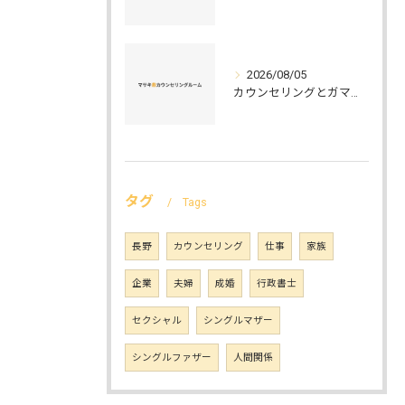
2026/08/05
カウンセリングとガマット選びの正解ガイド安心して相談できるポイントと実例解説
タグ
Tags
長野
カウンセリング
仕事
家族
企業
夫婦
成婚
行政書士
セクシャル
シングルマザー
シングルファザー
人間関係