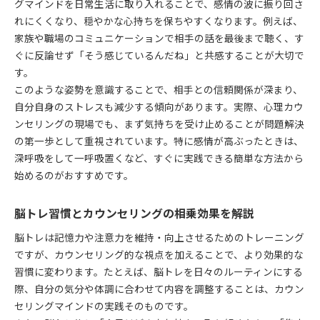
グマインドを日常生活に取り入れることで、感情の波に振り回さ
カウンセリングマインドで趣味を楽しむ方法
れにくくなり、穏やかな心持ちを保ちやすくなります。例えば、
家族でできるカウンセリング流脳トレ趣味特集
家族や職場のコミュニケーションで相手の話を最後まで聴く、す
無理なく続く趣味でカウンセリング効果を実感
ぐに反論せず「そう感じているんだね」と共感することが大切で
す。
共感力を育てるカウンセリングマインド
このような姿勢を意識することで、相手との信頼関係が深まり、
カウンセリングで高める共感力と脳トレの関係
自分自身のストレスも減少する傾向があります。実際、心理カウ
共感力を育てるカウンセリング流会話のコツ
ンセリングの現場でも、まず気持ちを受け止めることが問題解決
脳トレにも役立つカウンセリング的共感の実践
の第一歩として重視されています。特に感情が高ぶったときは、
家族や職場で使えるカウンセリング共感法
深呼吸をして一呼吸置くなど、すぐに実践できる簡単な方法から
カウンセリング視点の共感力向上術を紹介
始めるのがおすすめです。
Switch脳トレの効果を深掘りしてみる
脳トレ習慣とカウンセリングの相乗効果を解説
カウンセリング的に見るSwitch脳トレの効果
Switch脳トレは本当に効果があるのか検証
脳トレは記憶力や注意力を維持・向上させるためのトレーニング
ですが、カウンセリング的な視点を加えることで、より効果的な
カウンセリング視点で選ぶSwitch脳トレ活用法
習慣に変わります。たとえば、脳トレを日々のルーティンにする
Switch脳トレとカウンセリングの共通点を解説
際、自分の気分や体調に合わせて内容を調整することは、カウン
継続しやすいSwitch脳トレとカウンセリング習慣
セリングマインドの実践そのものです。
今話題の脳トレ習慣をカウンセリング視点で