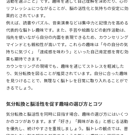
活動を選ぶこと」です。趣味を通して自己理解を深めたり、心の
リフレッシュにつながることが、脳の活性化と気持ちの安定に効
果的とされています。
例えば、読書やパズル、音楽演奏などは集中力と記憶力を高める
代表的な脳トレ趣味です。また、手芸や絵画などの創作活動は、
指先を使いながら自分の内面を表現できるため、カウンセリング
マインドとも親和性が高いです。これらの趣味は「今の自分の気
持ちに気づく」「達成感を味わう」といった自己肯定感を育む効
果も期待できます。
カウンセリングの現場でも、趣味を通じてストレスを軽減した
り、気分転換を図ることが推奨されています。自分に合った趣味
を見つけることで、無理なく脳トレを日常に取り入れることがで
きるでしょう。
気分転換と脳活性を促す趣味の選び方とコツ
気分転換と脳活性を同時に目指す場合、趣味の選び方にはいくつ
かのコツがあります。まず「好き」「興味がある」と感じる活動
を優先し、続けやすさを重視しましょう。脳トレの観点では、普