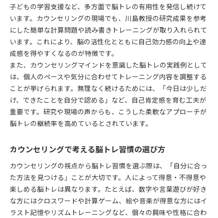
子どもの学習支援など、多方面で脳トレの有用性を発信し続けて
います。カウンセリングの現場でも、川島教授の研究成果を参考
にした簡単な計算問題や読み書きトレーニングが取り入れられて
います。これにより、脳の活性化とともに自己効力感の向上や達
成感を得やすくなるのが特徴です。
また、カウンセリングマインドを意識した脳トレの実践例として
は、個人のペースや気分に合わせてトレーニング内容を調整する
ことが挙げられます。無理なく続けるためには、「今日は少しだ
け、できたことを自分で認める」など、自己肯定感を育む工夫が
重要です。研究や現場の声からも、こうした柔軟なアプローチが
脳トレの継続率を高めているとされています。
カウンセリングで考える脳トレ習慣の選び方
カウンセリングの視点から脳トレ習慣を選ぶ際は、「自分に合っ
た方法を見つける」ことが大切です。人によって得意・不得意や
楽しめる脳トレは異なります。たとえば、数字や言葉遊びが好き
な方にはクロスワードや計算ゲーム、絵や音楽が得意な方にはイ
ラスト記憶やリズムトレーニングなど、個々の興味や性格に合わ