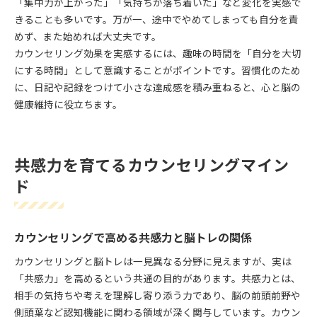
「集中力が上がった」「気持ちが落ち着いた」など変化を実感で
きることも多いです。万が一、途中でやめてしまっても自分を責
めず、また始めれば大丈夫です。
カウンセリング効果を実感するには、趣味の時間を「自分を大切
にする時間」として意識することがポイントです。習慣化のため
に、日記や記録をつけて小さな達成感を積み重ねると、心と脳の
健康維持に役立ちます。
共感力を育てるカウンセリングマイン
ド
カウンセリングで高める共感力と脳トレの関係
カウンセリングと脳トレは一見異なる分野に見えますが、実は
「共感力」を高めるという共通の目的があります。共感力とは、
相手の気持ちや考えを理解し寄り添う力であり、脳の前頭前野や
側頭葉など認知機能に関わる領域が深く関与しています。カウン