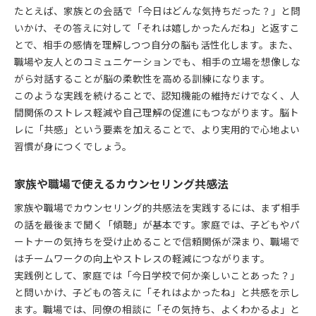
たとえば、家族との会話で「今日はどんな気持ちだった？」と問
いかけ、その答えに対して「それは嬉しかったんだね」と返すこ
とで、相手の感情を理解しつつ自分の脳も活性化します。また、
職場や友人とのコミュニケーションでも、相手の立場を想像しな
がら対話することが脳の柔軟性を高める訓練になります。
このような実践を続けることで、認知機能の維持だけでなく、人
間関係のストレス軽減や自己理解の促進にもつながります。脳ト
レに「共感」という要素を加えることで、より実用的で心地よい
習慣が身につくでしょう。
家族や職場で使えるカウンセリング共感法
家族や職場でカウンセリング的共感法を実践するには、まず相手
の話を最後まで聞く「傾聴」が基本です。家庭では、子どもやパ
ートナーの気持ちを受け止めることで信頼関係が深まり、職場で
はチームワークの向上やストレスの軽減につながります。
実践例として、家庭では「今日学校で何か楽しいことあった？」
と問いかけ、子どもの答えに「それはよかったね」と共感を示し
ます。職場では、同僚の相談に「その気持ち、よくわかるよ」と