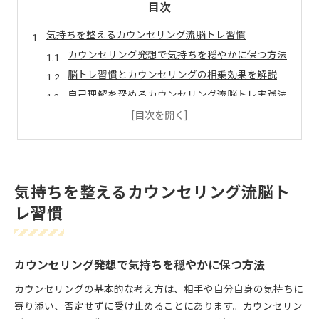
目次
気持ちを整えるカウンセリング流脳トレ習慣
カウンセリング発想で気持ちを穏やかに保つ方法
脳トレ習慣とカウンセリングの相乗効果を解説
自己理解を深めるカウンセリング流脳トレ実践法
日常で使えるカウンセリング的気持ち整理のコツ
カウンセリング視点の脳トレで感情管理を磨く
日常に活きるカウンセリング的脳トレ法
カウンセリングを活かす脳トレの基本ポイント
気持ちを整えるカウンセリング流脳ト
日常生活に溶け込むカウンセリング式脳トレ
レ習慣
カウンセリングマインドが脳トレに与える影響
家族や職場で役立つカウンセリング的脳トレ法
カウンセリング視点で実践する脳トレの選び方
カウンセリング発想で気持ちを穏やかに保つ方法
脳トレに良い趣味選びのコツと実践例
カウンセリングの基本的な考え方は、相手や自分自身の気持ちに
カウンセリング視点で考える脳トレに良い趣味
寄り添い、否定せずに受け止めることにあります。カウンセリン
気分転換と脳活性を促す趣味の選び方とコツ