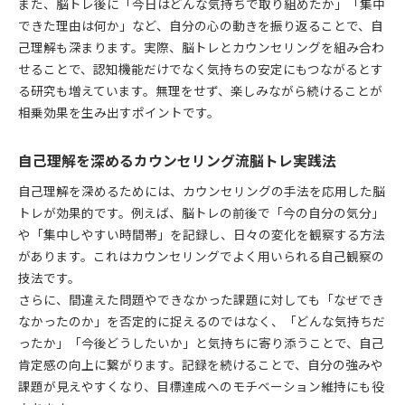
また、脳トレ後に「今日はどんな気持ちで取り組めたか」「集中
カウンセリング視点で注目の最新脳トレ習慣
できた理由は何か」など、自分の心の動きを振り返ることで、自
話題の脳トレとカウンセリングの融合メリット
己理解も深まります。実際、脳トレとカウンセリングを組み合わ
せることで、認知機能だけでなく気持ちの安定にもつながるとす
脳トレ川島教授の今とカウンセリング活用法
る研究も増えています。無理をせず、楽しみながら続けることが
カウンセリングで考える脳トレ習慣の選び方
相乗効果を生み出すポイントです。
流行の脳トレにカウンセリング効果をプラス
自己理解を深めるカウンセリング流脳トレ実践法
自己理解を深めるためには、カウンセリングの手法を応用した脳
トレが効果的です。例えば、脳トレの前後で「今の自分の気分」
や「集中しやすい時間帯」を記録し、日々の変化を観察する方法
があります。これはカウンセリングでよく用いられる自己観察の
技法です。
さらに、間違えた問題やできなかった課題に対しても「なぜでき
なかったのか」を否定的に捉えるのではなく、「どんな気持ちだ
ったか」「今後どうしたいか」と気持ちに寄り添うことで、自己
肯定感の向上に繋がります。記録を続けることで、自分の強みや
課題が見えやすくなり、目標達成へのモチベーション維持にも役