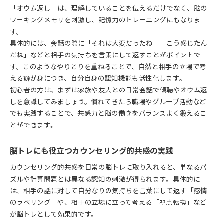
「オウム返し」は、理解していることを伝えるだけでなく、脳の
ワーキングメモリを刺激し、記憶力のトレーニングにもなりま
す。
具体的には、会話の際に「それは大変だったね」「こう感じたん
だね」などと相手の気持ちを言葉にして返すことがポイントで
す。このようなやりとりを重ねることで、自然と相手の立場で考
える癖が身につき、自分自身の認知機能も活性化します。
初心者の方は、まずは家族や友人との日常会話で傾聴やオウム返
しを意識してみましょう。慣れてきたら職場やグループ活動など
でも実践することで、共感力と脳の働きをバランスよく鍛えるこ
とができます。
脳トレにも役立つカウンセリング的共感の実践
カウンセリング的共感を日常の脳トレに取り入れると、単なるパ
ズルや計算問題とは異なる認知の刺激が得られます。具体的に
は、相手の話に対して自分なりの気持ちを言葉にして返す「感情
のラベリング」や、相手の立場に立って考える「視点転換」など
が脳トレとして効果的です。