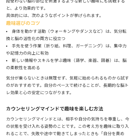
段使わない脳の部位を刺激するような新しい趣味にも挑戦する
と、より効果的です。
具体的には、次のようなポイントが挙げられます。
趣味選びのコツ
身体を動かす活動（ウォーキングやダンスなど）は、気分転
換と脳の活性化の両方に役立つ
手先を使う作業（折り紙、料理、ガーデニング）は、集中力
や記憶力の向上に有効
新しい情報やスキルを学ぶ趣味（語学、楽器、囲碁）は、脳
の柔軟性を高める
気分が乗らないときは無理せず、気軽に始められるものから試す
のがおすすめです。自分のペースで続けることが、長期的な脳ト
レ効果と心の安定につながります。
カウンセリングマインドで趣味を楽しむ方法
カウンセリングマインドとは、相手や自分の気持ちを尊重し、今
の状態を受け入れる姿勢のことです。この考え方を趣味に取り入
れることで、失敗や途中で飽きてしまったときも「自分を責め