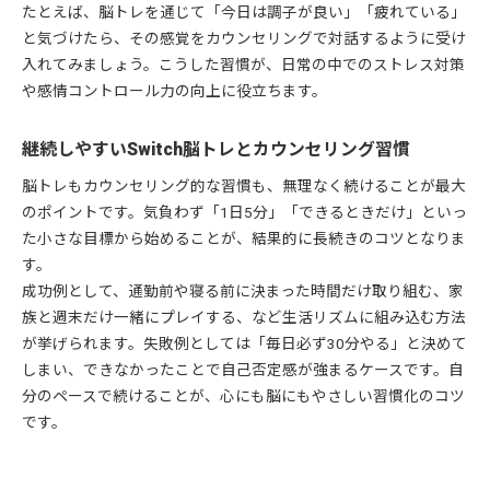
たとえば、脳トレを通じて「今日は調子が良い」「疲れている」
と気づけたら、その感覚をカウンセリングで対話するように受け
入れてみましょう。こうした習慣が、日常の中でのストレス対策
や感情コントロール力の向上に役立ちます。
継続しやすいSwitch脳トレとカウンセリング習慣
脳トレもカウンセリング的な習慣も、無理なく続けることが最大
のポイントです。気負わず「1日5分」「できるときだけ」といっ
た小さな目標から始めることが、結果的に長続きのコツとなりま
す。
成功例として、通勤前や寝る前に決まった時間だけ取り組む、家
族と週末だけ一緒にプレイする、など生活リズムに組み込む方法
が挙げられます。失敗例としては「毎日必ず30分やる」と決めて
しまい、できなかったことで自己否定感が強まるケースです。自
分のペースで続けることが、心にも脳にもやさしい習慣化のコツ
です。