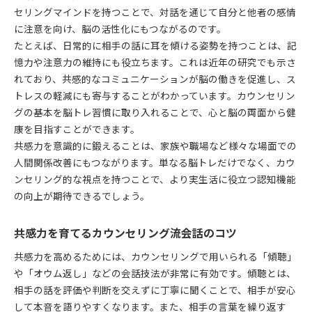
セリングマインドを持つことで、対話を通じて自分と他者の感情
に注意を向け、脳の活性化にもつながるのです。
たとえば、日常的に相手の話に耳を傾ける姿勢を持つことは、記
憶力や注意力の維持にも役立ちます。これは近年の研究でも示さ
れており、共感的なコミュニケーションが脳の働きを促進し、ス
トレスの軽減にも寄与することがわかっています。カウンセリン
グの基本を脳トレ習慣に取り入れることで、心と脳の両面から健
康を目指すことができます。
共感力を意識的に鍛えることは、家族や職場など様々な場面での
人間関係改善にもつながります。単なる脳トレだけでなく、カウ
ンセリング的な視点を持つことで、より実生活に役立つ認知機能
の向上が期待できるでしょう。
共感力を育てるカウンセリング流会話のコツ
共感力を高めるためには、カウンセリングで用いられる「傾聴」
や「オウム返し」などの会話技法が非常に有効です。傾聴とは、
相手の話を評価や判断を交えずに丁寧に聞くことで、相手が安心
して本音を語りやすくなります。また、相手の言葉を繰り返す