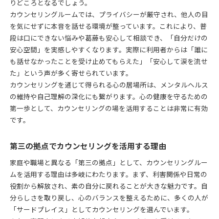
りどころとなるでしょう。
カウンセリングで叶える理想の居場所づくり
カウンセリングルームでは、プライバシーが厳守され、他人の目
安心して話せるカウンセリングの魅力を知る
を気にせずに本音を話せる環境が整っています。これにより、普
段は口にできない悩みや葛藤も安心して相談でき、「自分だけの
安心感を生むサードプレイス活用の秘訣
安心空間」を実感しやすくなります。実際に利用者からは「誰に
カウンセリングが導く安心感の高め方
も話せなかったことを受け止めてもらえた」「安心して涙を流せ
サードプレイス利用時のカウンセリングのコツ
た」という声が多く寄せられています。
心が休まるサードプレイス選びとカウンセリング
カウンセリングを通じて得られる心の居場所は、メンタルヘルス
安心感を深めるカウンセリングのポイント
の維持や自己理解の深化にも繋がります。心の健康を守るための
サードプレイスの活用法とカウンセリングの関係
第一歩として、カウンセリングの場を活用することは非常に有効
です。
メンタルヘルスに効く第三の居場所の選び方
カウンセリングとサードプレイスで心を守る方法
第三の拠点でカウンセリングを活用する理由
メンタルヘルスを支える安心の居場所選び
家庭や職場と異なる「第三の拠点」として、カウンセリングルー
自分に合うカウンセリング環境の見つけ方
ムを活用する理由は多岐にわたります。まず、利害関係や日常の
第三の居場所がもたらす心の安定とカウンセリン
役割から解放され、素の自分に戻れることが大きな魅力です。自
グ
分らしさを取り戻し、心のバランスを整えるために、多くの人が
カウンセリングが活きるサードプレイスの特徴
「サードプレイス」としてカウンセリングを選んでいます。
癒やしのサードプレイスで心が安まるカウンセリング