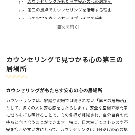
カウンセリングがもたらす安心の心の居場所
第三の拠点でカウンセリングを活用する理由
心の安定を支えるサードプレイスの役割
カウンセリングで見つける新たな安心空間
自分らしさを引き出すカウンセリングの魅力
サードプレイスの力を活かした安心のカウンセリング
体験
カウンセリングで見つかる心の第三の
サードプレイスで感じるカウンセリングの安心感
居場所
心が解放される居場所としてのカウンセリング
カウンセリングとサードプレイスの相乗効果
第三の居場所で得られる癒やしと安心体験
カウンセリングがもたらす安心の心の居場所
安心できるカウンセリング空間の特徴とは
カウンセリングは、家庭や職場では得られない「第三の居場所」
自分らしく過ごすための居場所づくりとカウンセリン
として、多くの人に安心感をもたらします。安全な空間で専門家
グ
に悩みを打ち明けることで、心の負担が軽減され、自分自身の気
自分らしさを守るカウンセリングの工夫
持ちと向き合うことができます。特に、日常生活でストレスや不
居場所づくりに役立つカウンセリングの視点
安を抱えやすい方にとって、カウンセリングは自分だけの心の拠
心地良いサードプレイスとカウンセリングの関係