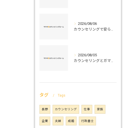
2026/08/06
カウンセリングで安らぐ空間を叶える安心と信頼のつくり方徹底解説
2026/08/05
カウンセリングとガマット選びの正解ガイド安心して相談できるポイントと実例解説
タグ
Tags
長野
カウンセリング
仕事
家族
企業
夫婦
成婚
行政書士