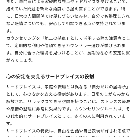
また、専門家による客観的な視点やアドバイスを受けることで、
カウンセリングで実感する癒やしの効果
抱えていた問題を新たな角度から捉え直すことができます。特
サードプレイスで心が安らぐカウンセリング体験
に、日常の人間関係では話しづらい悩みや、自分でも整理しきれ
ない感情についても、安心して相談できる点が支持されていま
癒やしを深めるカウンセリングの活用方法
す。
カウンセリングが支える心の癒やし空間
カウンセリングを「第三の拠点」として活用する際の注意点とし
安心して癒やされるカウンセリングの魅力
て、定期的な利用や信頼できるカウンセラー選びが挙げられま
す。自分に合った環境を見つけることが、長期的な心の安定に繋
がるでしょう。
心の安定を支えるサードプレイスの役割
サードプレイスは、家庭や職場とは異なる「自分だけの居場所」
として、心の安定を支える役割があります。日常のしがらみから
解放され、リラックスできる空間を持つことは、ストレスの軽減
や感情の整理に非常に効果的です。カウンセリングルームは、そ
の代表的なサードプレイスとして、多くの人に利用されていま
す。
サードプレイスの特徴は、自由な会話や自己表現が許される点で