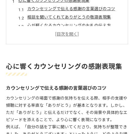
心に響くカウンセリングの感謝表現集
カウンセリングで伝える感謝の言葉選びのコツ
相談を聞いてくれてありがとうの敬語表現集
心が軽くなるカウンセリングのお礼の伝え方
悩みに寄り添うカウンセリングの感謝例文
相談後に贈るカウンセリングのお礼メール術
ありがとうの一言が繋ぐ信頼と安心感
カウンセリングで生まれる信頼関係と感謝の力
心に響くカウンセリングの感謝表現集
ありがとうがもたらす安心感とカウンセリング効
果
カウンセリングで信頼を築く感謝の伝え方
カウンセリングで伝える感謝の言葉選びのコツ
相談の場で安心感が深まるありがとうの表現法
カウンセリングの場面で感謝の気持ちを伝える際、相手の支援や
カウンセリングにおける共感と感謝の重要性
傾聴に対する率直な「ありがとう」が基本となります。しかし、
相談後に贈る丁寧なカウンセリングのお礼術
ただ「ありがとう」と伝えるだけでなく、その背景や具体的なエ
カウンセリング後に伝える丁寧なお礼の書き方
ピソードを添えることで、より心に響く表現になります。
メールで送るカウンセリング感謝のポイント
例えば、「自分の話を丁寧に聞いてくださり、気持ちが整理でき
悩みを聞いてくれてありがとうの敬語活用法