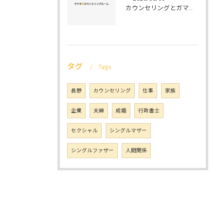
カウンセリングとガマット選びの正解ガイド安心して相談できるポイントと実例解説
タグ
Tags
長野
カウンセリング
仕事
家族
企業
夫婦
成婚
行政書士
セクシャル
シングルマザー
シングルファザー
人間関係