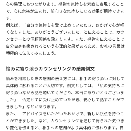
心の整理にもつながります。感謝の気持ちを素直に表現すること
相談してくれてありがとうの心の伝え方
で、心に余裕が生まれ、前向きな気持ちになる効果が期待できま
正直に話してくれてありがとうの伝え方
す。
悩みに共感するカウンセリングの感謝対応
例えば、「自分の気持ちを受け止めていただき、おかげで心が軽
カウンセリングで安心感を伝える感謝の工夫
くなりました。ありがとうございました」と伝えることで、カウ
ンセラーとの信頼関係も深まります。また、感謝を伝えることで
自分自身も癒されるという心理的効果があるため、お礼の言葉は
積極的に伝えてみましょう。
悩みに寄り添うカウンセリングの感謝例文
悩みを相談した際の感謝の伝え方には、相手の寄り添いに対して
具体的に触れることが大切です。例文としては、「私の気持ちに
寄り添いながら話を聴いてくださり、本当にありがとうございま
した」「否定せずに受け止めていただき、安心して話すことがで
きました」などがあります。
また、「アドバイスをいただいたおかげで、新しい視点を持つこ
とができました」など、カウンセリングを通じて得られた気づき
や変化を伝えると、相手への感謝がより具体的に伝わります。自