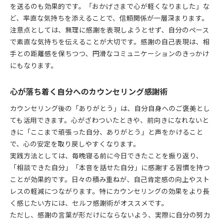
を送るのも効果的です。「おかげさまで心が軽くなりました」な
ど、率直な気持ちを添えることで、信頼関係が一層深まります。
注意点としては、無理に感謝を表現しようとせず、自分のペース
で素直な気持ちを伝えることが大切です。感謝の自己表現は、相
手との距離感を保ちつつ、円滑なコミュニケーションのきっかけ
にもなります。
心が落ち着く自分へのカウンセリング感謝術
カウンセリング後の「ありがとう」は、自分自身へのご褒美とし
ても活用できます。心がざわついたときや、前向きになれないと
きに「ここまで頑張った自分、ありがとう」と声をかけること
で、心の安定を取り戻しやすくなります。
実践方法としては、毎晩寝る前に今日できたことを振り返り、
「相談できた自分」「本音を話せた自分」に感謝する習慣を持つ
ことが効果的です。日々の積み重ねが、自己肯定感の向上やスト
レスの軽減につながります。特にカウンセリングの効果をより長
く感じたい方には、セルフ感謝術がオススメです。
ただし、感謝の言葉が形だけにならないよう、実際に自分の努力