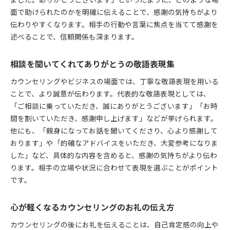
ました。ありがとうございます」といったように、どのような場
面で助けられたのかを明確に伝えることで、感謝の気持ちがより
相談後の返信で感謝を伝えるカウンセリング技
伝わりやすくなります。相手の行動や言葉に焦点を当てて感謝を
ビジネスでも使えるカウンセリングお礼文例
述べることで、信頼関係も深まります。
自分自身に伝えるありがとうの心理効果
カウンセリング後に自分を労うありがとうの力
相談を聞いてくれてありがとうの敬語表現集
自分にありがとうと伝えるセルフケアの効果
カウンセリングやビジネスの場面では、丁寧な敬語表現を用いる
自己受容を高めるカウンセリングと感謝の関係
ことで、より誠意が伝わります。代表的な敬語表現としては、
カウンセリングで実践する感謝の自己表現法
「ご相談に乗っていただき、誠にありがとうございます」「お時
心が落ち着く自分へのカウンセリング感謝術
間を割いていただき、感謝申し上げます」などが挙げられます。
カウンセリング現場で役立つ感謝の工夫
他にも、「親身になってお話を聞いてくださり、心より感謝して
カウンセリング中に効果的な感謝の伝え方
おります」や「的確なアドバイスをいただき、大変参考になりま
した」など、具体的な内容を含めると、感謝の気持ちがより伝わ
相談を聞いてくれてありがとうの応用表現
ります。相手の立場や状況に合わせて表現を選ぶことがポイント
カウンセリングで使える感謝の一言アイデア
です。
状況別で選ぶカウンセリング感謝の表現術
感謝の気持ちが伝わるカウンセリング対応
心が軽くなるカウンセリングのお礼の伝え方
悩みに寄り添うカウンセリングへの気持ちの伝え方
カウンセリングの後にお礼を伝えることは、自己肯定感の向上や
カウンセリングで悩みを聞く際の感謝表現