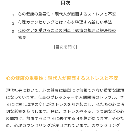
目次
心の健康の重要性：現代人が直面するストレスと不安
心理カウンセリングとは？心を整理する新しい手法
心のケアを受けることの利点：感情の整理と解決策の
発見
ケーススタディ：カウンセリングがもたらした心の変
化
カウンセリングを通じて得た幸福感と人間関係の改善
心のケアが社会全体に与えるポジティブな影響
あなたも始めよう！心のケアと心理カウンセリングの
心の健康の重要性：現代人が直面するストレスと不安
第一歩
現代社会において、心の健康は簡単には無視できない重要な課題
になっています。仕事のプレッシャーや人間関係のトラブル、さ
らには生活環境の変化がストレスを引き起こし、私たちの心に深
刻な影響を及ぼします。特に、ストレスや不安、うつ病などの心
の問題は、放置するとさらに悪化する可能性があります。そのた
め、心理カウンセリングが注目されています。カウンセリング