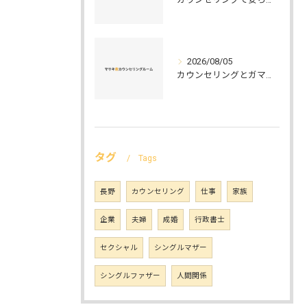
2026/08/05
カウンセリングとガマット選びの正解ガイド安心して相談できるポイントと実例解説
タグ
Tags
長野
カウンセリング
仕事
家族
企業
夫婦
成婚
行政書士
セクシャル
シングルマザー
シングルファザー
人間関係