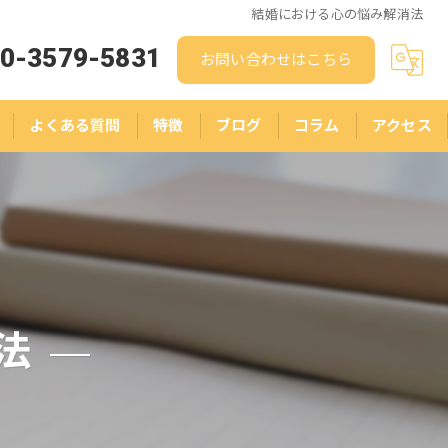
結婚における心の悩み解消法
0-3579-5831
お問い合わせはこちら
よくある質問
特徴
ブログ
コラム
アクセス
人生相談
結婚相談
悩み
ストレス
法
スピリチュアル