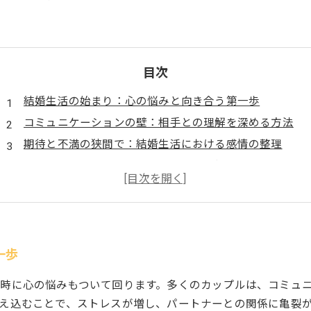
目次
結婚生活の始まり：心の悩みと向き合う第一歩
コミュニケーションの壁：相手との理解を深める方法
期待と不満の狭間で：結婚生活における感情の整理
未来への不安を乗り越える：安心感を持つためのヒント
心の問題を解消する具体的アプローチ
平穏な結婚生活への道：心の安定を取り戻すために
笑顔で歩むために：幸せな未来を築く心の秘訣
一歩
時に心の悩みもついて回ります。多くのカップルは、コミュ
え込むことで、ストレスが増し、パートナーとの関係に亀裂