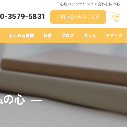
心理カウンセリングで変わる私の心
0-3579-5831
お問い合わせはこちら
よくある質問
特徴
ブログ
コラム
アクセス
人生相談
結婚相談
悩み
ストレス
私の心
スピリチュアル