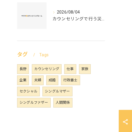
2026/08/04
カウンセリングで行う災害ケアの実践法と被災者支援の具体的ステップ
タグ
Tags
長野
カウンセリング
仕事
家族
企業
夫婦
成婚
行政書士
セクシャル
シングルマザー
シングルファザー
人間関係