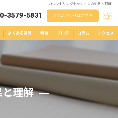
カウンセリングセッションの効果と理解
0-3579-5831
お問い合わせはこちら
よくある質問
特徴
ブログ
コラム
アクセス
人生相談
結婚相談
悩み
ストレス
果と理解
スピリチュアル