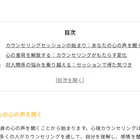
目次
カウンセリングセッションの始まり：あなたの心の声を聞
心の重荷を解放する：カウンセリングがもたらす変化
対人関係の悩みを乗り越える：セッションで得た気づき
ストレスと不安を軽減する方法：専門的サポートの力
カウンセリングで見つけた新しい自分：心の健康を育む
心理カウンセリングの効果的な活用法とは
メンタルヘルスの重要性：カウンセリングで未来を変える
たの心の声を聞く
身の心の声を聞くことから始まります。心理カウンセリング
多くの人がカウンセリングを通して、自分を理解し、感情を