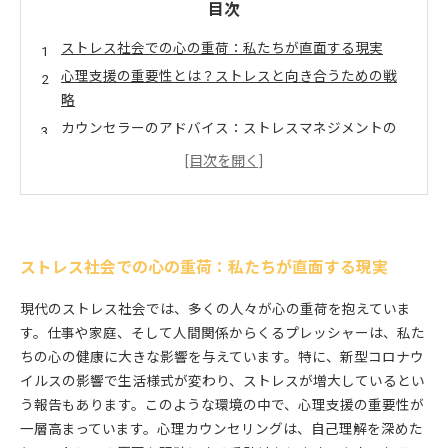
目次
ストレス社会での心の重荷：私たちが直面する現実
心理支援の重要性とは？ストレスと向き合うための戦
略
カウンセラーのアドバイス：ストレスマネジメントの
基本
自己ケアの力：ストレスを軽減するための実践的な方
法
心の健康を保つための支援ツール：心理カウンセリン
グの効果
ストレス社会での心の重荷：私たちが直面する現実
ストレスを超えて：心の支援を通じて得られる充実感
現代のストレス社会では、多くの人々が心の重荷を抱えていま
充実した日々のために：ストレス軽減の新しいアプロ
す。仕事や家庭、そして人間関係からくるプレッシャーは、私た
ーチ
ちの心の健康に大きな影響を与えています。特に、新型コロナウ
イルスの影響で生活様式が変わり、ストレスが増大しているとい
う報告もあります。このような環境の中で、心理支援の重要性が
一層高まっています。心理カウンセリングは、自己理解を深めた