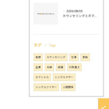
2026/08/05
カウンセリングとガマット選びの正解ガイド安心して相談できるポイントと実例解説
タグ
Tags
長野
カウンセリング
仕事
家族
企業
夫婦
成婚
行政書士
セクシャル
シングルマザー
シングルファザー
人間関係