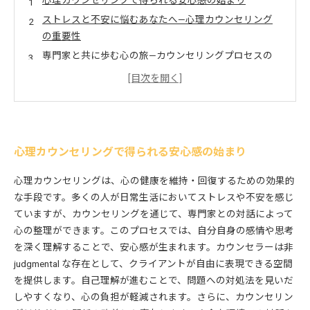
心理カウンセリングで得られる安心感の始まり
ストレスと不安に悩むあなたへ—心理カウンセリング
の重要性
専門家と共に歩む心の旅—カウンセリングプロセスの
紹介
安心感の実感—カウンセリングによる心の癒しとは
自己理解の深化—カウンセリングがもたらす新たな視
点
心の平穏を取り戻すための具体的なステップ
心理カウンセリングで得られる安心感の始まり
心理カウンセリングを受けた後の変化—充実した生活
心理カウンセリングは、心の健康を維持・回復するための効果的
への道
な手段です。多くの人が日常生活においてストレスや不安を感じ
ていますが、カウンセリングを通じて、専門家との対話によって
心の整理ができます。このプロセスでは、自分自身の感情や思考
を深く理解することで、安心感が生まれます。カウンセラーは非
judgmental な存在として、クライアントが自由に表現できる空間
を提供します。自己理解が進むことで、問題への対処法を見いだ
しやすくなり、心の負担が軽減されます。さらに、カウンセリン