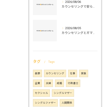
2026/08/06
カウンセリングで安らぐ空間を叶える安心と信頼のつくり方徹底解説
2026/08/05
カウンセリングとガマット選びの正解ガイド安心して相談できるポイントと実例解説
タグ
Tags
長野
カウンセリング
仕事
家族
企業
夫婦
成婚
行政書士
セクシャル
シングルマザー
シングルファザー
人間関係