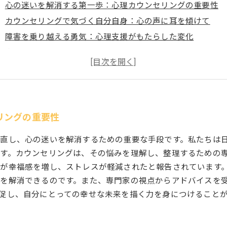
心の迷いを解消する第一歩：心理カウンセリングの重要性
カウンセリングで気づく自分自身：心の声に耳を傾けて
障害を乗り越える勇気：心理支援がもたらした変化
自分を愛することの大切さ：幸福への道を見つける
心理カウンセリングを通じて得られる新たな未来
幸せな未来を描くために：あなたも一歩踏み出す勇気を持と
リングの重要性
直し、心の迷いを解消するための重要な手段です。私たちは
す。カウンセリングは、その悩みを理解し、整理するための
が幸福感を増し、ストレスが軽減されたと報告されています。
を解消できるのです。また、専門家の視点からアドバイスを
促し、自分にとっての幸せな未来を描く力を身につけること