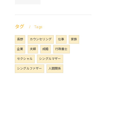
タグ
Tags
長野
カウンセリング
仕事
家族
企業
夫婦
成婚
行政書士
セクシャル
シングルマザー
シングルファザー
人間関係