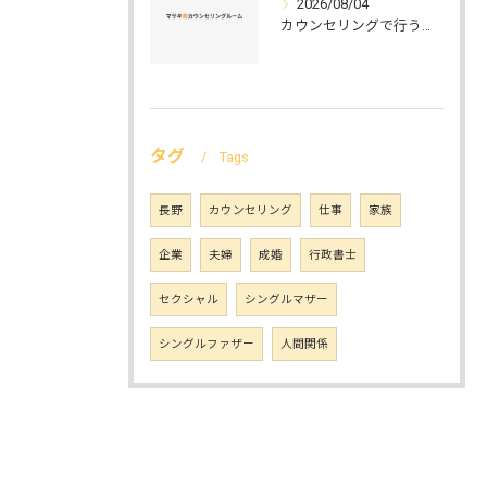
2026/08/04
カウンセリングで行う災害ケアの実践法と被災者支援の具体的ステップ
タグ
Tags
長野
カウンセリング
仕事
家族
企業
夫婦
成婚
行政書士
セクシャル
シングルマザー
シングルファザー
人間関係