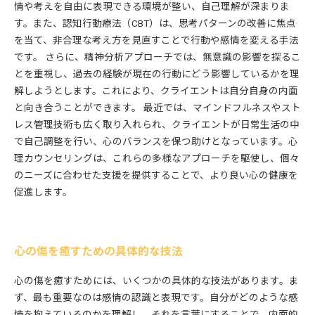
情や考えを自由に表現できる環境が整い、自己理解が深まりま
す。また、認知行動療法（CBT）は、思考パターンの改善に焦点
を当て、非合理な考え方を見直すことで行動や感情を変える手法
です。 さらに、精神分析アプローチでは、無意識の影響を探るこ
とを重視し、過去の経験が現在の行動にどう影響しているかを理
解しようとします。これにより、クライエントは自分自身の内面
と向き合うことができます。 最近では、マインドフルネスやスト
レス管理技術も広く取り入れられ、クライエントが日常生活の中
で自己調整を行い、心のバランスを保つ助けとなっています。心
理カウンセリングは、これらの多様なアプローチを駆使し、個々
のニーズに合わせた支援を提供することで、より良い心の健康を
促進します。
心の傷を癒すための具体的な技法
心の傷を癒すためには、いくつかの具体的な技法があります。ま
ず、最も重要なのは感情の認識と表現です。自分がどのような感
情を抱えているのかを理解し、それを言葉にすることで、内面的