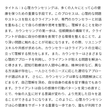
タイトル：3 心理カウンセリングは、多くの人々にとって心の健
康を保つための重要な手段です。このプロセスは、心理的な問題
やストレスを抱えるクライアントが、専門のカウンセラーと対話
を重ねることで自らの感情や思考を整理し、理解することを助け
ます。 カウンセリングの第一歩は、信頼関係の構築です。クライ
アントが自由に自分の感情を表現できる環境を整えることで、よ
り深い問題に触れることが可能になります。その際、リスニング
スキルや共感が求められ、カウンセラーはクライアントの立場に
立って理解する努力をします。 また、カウンセラーはさまざまな
心理的アプローチを利用し、クライアントが抱える問題を解決へ
と導きます。認知行動療法や人間中心療法、精神分析など、異な
る方法論が存在し、一人ひとりのニーズに応じた適切なアプロー
チが選ばれます。 さらに、カウンセリングは単なる問題解決にと
どまらず、自己理解を深め、自分自身の成長を促す機会でもあり
ます。クライアントは自らの感情や行動パターンを見つめ直すこ
とで、今後の人生に対する意識が変わり、より充実した日々を送
ることができるようになります。 このように、心理カウンセリン
グは心の健康をサポートする重要な一歩であり、誰もが利用でき