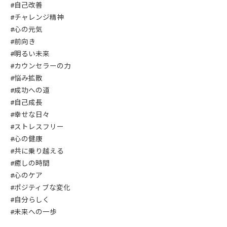
#自己改善
#チャレンジ精神
#心の元気
#前向き
#明るい未来
#カウンセラーの力
#悩み拡散
#成功への道
#自己成長
#幸せな日々
#ストレスフリー
#心の健康
#共に乗り越える
#癒しの時間
#心のケア
#ポジティブな変化
#自分らしく
#未来への一歩