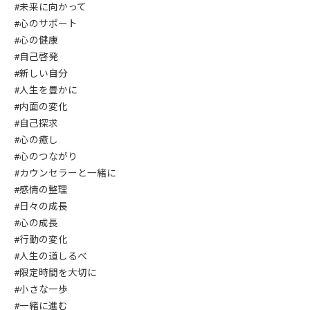
#未来に向かって
#心のサポート
#心の健康
#自己啓発
#新しい自分
#人生を豊かに
#内面の変化
#自己探求
#心の癒し
#心のつながり
#カウンセラーと一緒に
#感情の整理
#日々の成長
#心の成長
#行動の変化
#人生の道しるべ
#限定時間を大切に
#小さな一歩
#一緒に進む