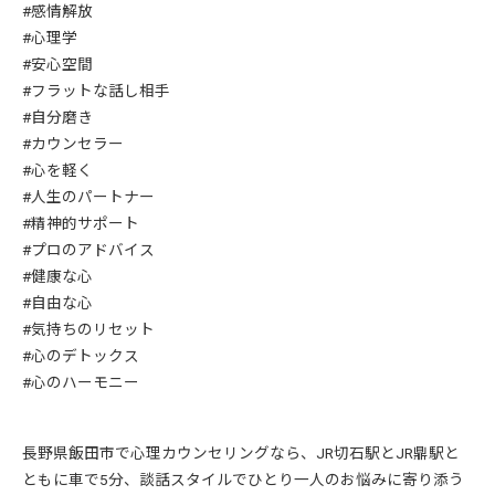
#感情解放
#心理学
#安心空間
#フラットな話し相手
#自分磨き
#カウンセラー
#心を軽く
#人生のパートナー
#精神的サポート
#プロのアドバイス
#健康な心
#自由な心
#気持ちのリセット
#心のデトックス
#心のハーモニー
長野県飯田市で心理カウンセリングなら、JR切石駅とJR鼎駅と
ともに車で5分、談話スタイルでひとり一人のお悩みに寄り添う